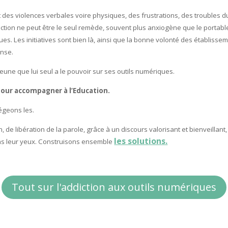
t des violences verbales voire physiques, des frustrations, des troubles d
anction ne peut être le seul remède, souvent plus anxiogène que le portab
es. Les initiatives sont bien là, ainsi que la bonne volonté des établisse
ense.
eune que lui seul a le pouvoir sur ses outils numériques.
 pour accompagner à l’Education.
égeons les.
on, de libération de la parole, grâce à un discours valorisant et bienveillan
les solutions.
ns leur yeux. Construisons ensemble
Tout sur l'addiction aux outils numériques