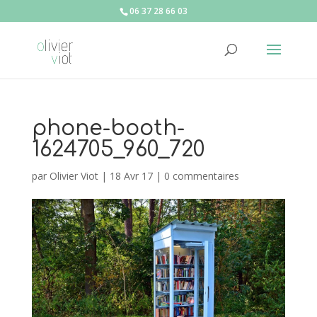
06 37 28 66 03
phone-booth-
1624705_960_720
par
Olivier Viot
|
18 Avr 17
|
0 commentaires