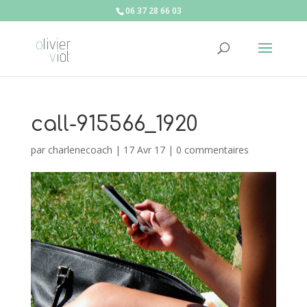
06 37 28 66 03
call-915566_1920
par
charlenecoach
|
17 Avr 17
|
0 commentaires