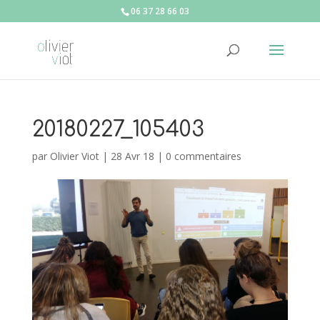
06 37 28 66 03
20180227_105403
par
Olivier Viot
|
28 Avr 18
|
0 commentaires